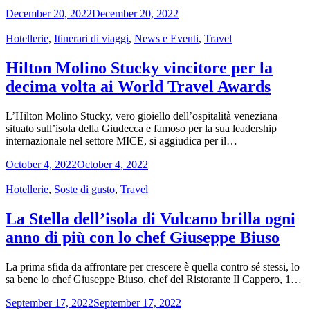
December 20, 2022
December 20, 2022
Categories
Hotellerie
,
Itinerari di viaggi
,
News e Eventi
,
Travel
Hilton Molino Stucky vincitore per la
decima volta ai World Travel Awards
L’Hilton Molino Stucky, vero gioiello dell’ospitalità veneziana
situato sull’isola della Giudecca e famoso per la sua leadership
internazionale nel settore MICE, si aggiudica per il…
October 4, 2022
October 4, 2022
Categories
Hotellerie
,
Soste di gusto
,
Travel
La Stella dell’isola di Vulcano brilla ogni
anno di più con lo chef Giuseppe Biuso
La prima sfida da affrontare per crescere è quella contro sé stessi, lo
sa bene lo chef Giuseppe Biuso, chef del Ristorante Il Cappero, 1…
September 17, 2022
September 17, 2022