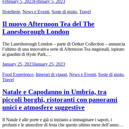
February 5, 2023
February 5, 2023
Categories
Hotellerie
,
News e Eventi
,
Soste di gusto
,
Travel
Il nuovo Afternoon Tea del The
Lanesborough London
The Lanesborough London – parte di Oetker Collection – annuncia
l’ultimo di una innovativa serie di Afternoon Tea stagionali, ispirato
ai giardini di Hyde Park,…
January 25, 2023
January 25, 2023
Categories
Food Experience
,
Itinerari di viaggi
,
News e Eventi
,
Soste di gusto
,
Travel
Natale e Capodanno in Umbria, tra
piccoli borghi, ristoranti con panorami
unici e atmosfere suggestive
Il Natale è alle porte e già si iniziano a immaginare i sapori, i
profumi e le atmosfere di festa che questo ultimo mese dell’anno…