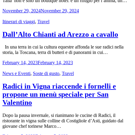
Talia non è solo un boutique hotel: è un rifugio per l’anima, un…
November 29, 2024
November 29, 2024
Categories
Itinerari di viaggi
,
Travel
Dall’Alto Chianti ad Arezzo a cavallo
In una terra in cui la cultura equestre affonda le sue radici nella
storia, la Toscana, terra di butteri e di panorami in cui…
February 14, 2023
February 14, 2023
Categories
News e Eventi
,
Soste di gusto
,
Travel
Radici in Vigna riaccende i fornelli e
propone un menù speciale per San
Valentino
Dopo la pausa invernale, si rianimano le cucine di Radici, il
ristorante in vigna sulle colline di Costigliole d’Asti, guidato dal
giovane chef torinese Marco…