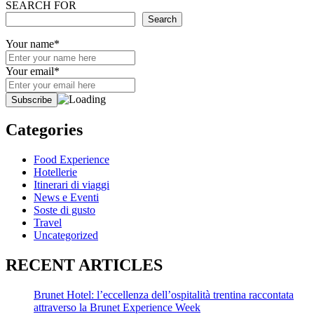
SEARCH FOR
Search
Your name*
Your email*
Categories
Food Experience
Hotellerie
Itinerari di viaggi
News e Eventi
Soste di gusto
Travel
Uncategorized
RECENT ARTICLES
Brunet Hotel: l’eccellenza dell’ospitalità trentina raccontata
attraverso la Brunet Experience Week