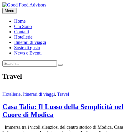
Skip
to
Menu
content
Home
Chi Sono
Contatti
Hotellerie
Itinerari di viaggi
Soste di gusto
News e Eventi
Search
Search
for:
Travel
Categories
Hotellerie
,
Itinerari di viaggi
,
Travel
Casa Talia: Il Lusso della Semplicità nel
Cuore di Modica
Immersa tra i vicoli silenziosi del centro storico di Modica, Casa