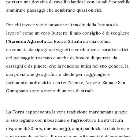
portato una dozzina di cavalli islandesi, con i quali è possibile
ammirare paesaggi che sembrano quasi onirici.
Per chi invece vuole imparare i trucchi della “monta da
lavoro” come un vero Buttero, il mio consiglio è di scegliere
l’Azienda Agricola La Forra
. Situata su una collina
circondata da rigogliosi vigneti e verdi oliveti, caratteristici
del paesaggio toscano e anche da boschi di quercia, da
castagni e da pinete, che la rendono unica nel suo genere, la
sua posizione geografica é ideale per raggiungere
facilmente molte città d’arte: Firenze, Arezzo, Siena e San
Gimignano sono a meno di un ora di strada.
La Forra rappresenta la vera tradizione maremmana grazie
al suo legame con il bestiame e l’agricoltura. La struttura
dispone di 20 box, due maneggi, ampi paddock, la club house
e una grande selleria. E proprio qui gli amanti dei leggendari