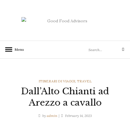
Skip
to
content
Search
Menu
Search
for:
CATEGORIES
ITINERARI DI VIAGGI
,
TRAVEL
Dall’Alto Chianti ad
Arezzo a cavallo
by
admin
February 14, 2023