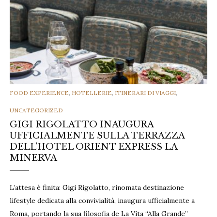
CATEGORIES
FOOD EXPERIENCE
,
HOTELLERIE
,
ITINERARI DI VIAGGI
,
UNCATEGORIZED
GIGI RIGOLATTO INAUGURA
UFFICIALMENTE SULLA TERRAZZA
DELL’HOTEL ORIENT EXPRESS LA
MINERVA
L’attesa è finita: Gigi Rigolatto, rinomata destinazione
lifestyle dedicata alla convivialità, inaugura ufficialmente a
Roma, portando la sua filosofia de La Vita “Alla Grande”