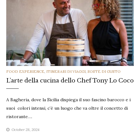
CATEGORIES
FOOD EXPERIENCE
,
ITINERARI DI VIAGGI
,
SOSTE DI GUSTO
L’arte della cucina dello Chef Tony Lo Coco
A Bagheria, dove la Sicilia dispiega il suo fascino barocco e i
suoi colori intensi, c’è un luogo che va oltre il concetto di
ristorante….
October 28, 2024