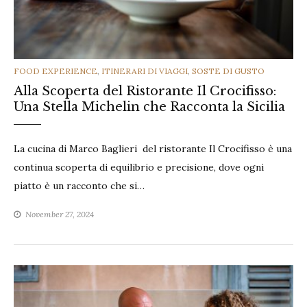
CATEGORIES
FOOD EXPERIENCE
,
ITINERARI DI VIAGGI
,
SOSTE DI GUSTO
Alla Scoperta del Ristorante Il Crocifisso:
Una Stella Michelin che Racconta la Sicilia
La cucina di Marco Baglieri del ristorante Il Crocifisso è una
continua scoperta di equilibrio e precisione, dove ogni
piatto è un racconto che si…
November 27, 2024