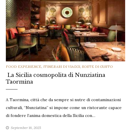
CATEGORIES
FOOD EXPERIENCE
,
ITINERARI DI VIAGGI
,
SOSTE DI GUSTO
La Sicilia cosmopolita di Nunziatina
Taormina
A Taormina, città che da sempre si nutre di contaminazioni
culturali, “Nunziatina” si impone come un ristorante capace
di fondere l’anima domestica della Sicilia con…
September 16, 2025