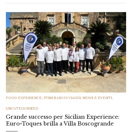
CATEGORIES
FOOD EXPERIENCE
,
ITINERARI DI VIAGGI
,
NEWS E EVENTI
,
UNCATEGORIZED
Grande successo per Sicilian Experience:
Euro-Toques brilla a Villa Boscogrande