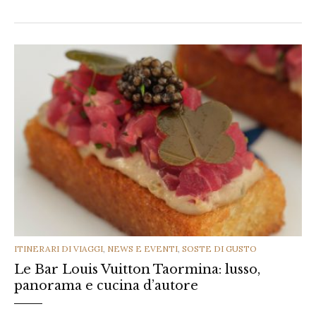
CATEGORIES
ITINERARI DI VIAGGI
,
NEWS E EVENTI
,
SOSTE DI GUSTO
Le Bar Louis Vuitton Taormina: lusso,
panorama e cucina d’autore