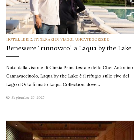
CATEGORIES
HOTELLERIE
,
ITINERARI DI VIAGGI
,
UNCATEGORIZED
Benessere “rinnovato” a Laqua by the Lake
Nato dalla visione di Cinzia Primatesta e dello Chef Antonino
Cannavacciuolo, Laqua by the Lake è il rifugio sulle rive del
Lago d’Orta firmato Laqua Collection, dove…
September 26, 2025