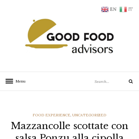
Skip
EN
IT
to
content
Search
Menu
Search
for:
CATEGORIES
FOOD EXPERIENCE
,
UNCATEGORIZED
Mazzancolle scottate con
salsa Ponzu alla cipolla