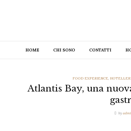
Skip
to
content
HOME
CHI SONO
CONTATTI
H
CATEGORIES
FOOD EXPERIENCE
,
HOTELLER
Atlantis Bay, una nuova
gast
by
adm