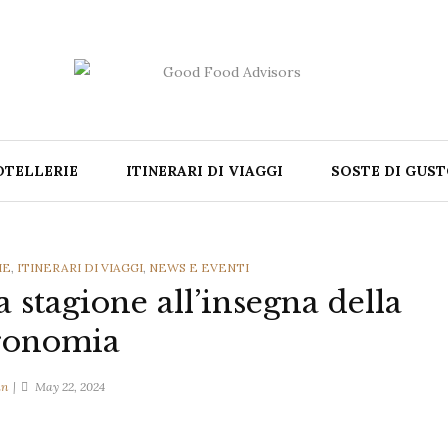
OTELLERIE
ITINERARI DI VIAGGI
SOSTE DI GUS
IE
,
ITINERARI DI VIAGGI
,
NEWS E EVENTI
 stagione all’insegna della
ronomia
in
May 22, 2024