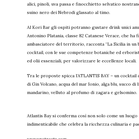
alici, pinoli, uva passa e finocchietto selvatico nostra
suino nero dei Nebrodi glassato al timo.
Al Kori Bar gli ospiti potranno gustare drink unici a
Antonino Platania, classe 82 Catanese Verace, che ha fi
ambasciatore del territorio, racconta “La Sicilia in u
cocktail, con le sue competenze botaniche ed erboristich
ed olii essenziali, per valorizzare le eccellenze locali.
Tra le proposte spicca l’ATLANTIS BAY – un cocktail de
di Gin Volcano, acqua del mar Ionio, alga blu, succo di 
mandarino, velluto al profumo di zagara e gelsomino.
Atlantis Bay si conferma così non solo come un luogo
indimenticabile che celebra la ricchezza culinaria e paes