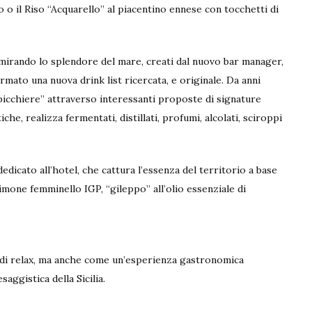
no o il Riso “Acquarello” al piacentino ennese con tocchetti di
mmirando lo splendore del mare, creati dal nuovo bar manager,
rmato una nuova drink list ricercata, e originale. Da anni
n bicchiere” attraverso interessanti proposte di signature
e, realizza fermentati, distillati, profumi, alcolati, sciroppi
dicato all’hotel, che cattura l’essenza del territorio a base
limone femminello IGP, “gileppo” all’olio essenziale di
 di relax, ma anche come un’esperienza gastronomica
aggistica della Sicilia.