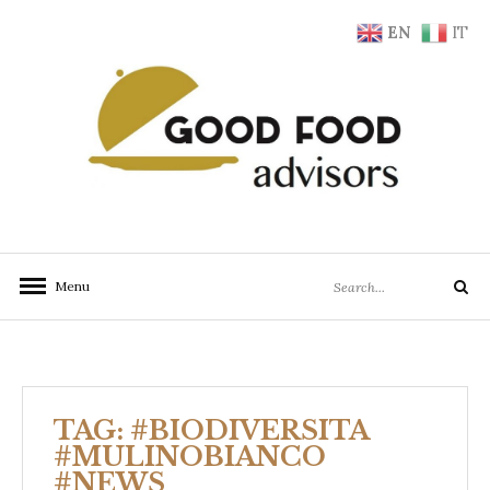
Skip
EN
IT
to
content
Search
Menu
Search
for:
TAG:
#BIODIVERSITA
#MULINOBIANCO
#NEWS